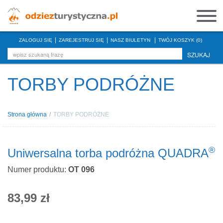
|
|
|
ZALOGUJ SIĘ
ZAREJESTRUJ SIĘ
NASZ BIULETYN
TWÓJ KOSZYK (0)
SZUKAJ
TORBY PODRÓŻNE
Strona główna
/
TORBY PODRÓŻNE
®
Uniwersalna torba podróżna QUADRA
Numer produktu:
OT 096
83,99 zł