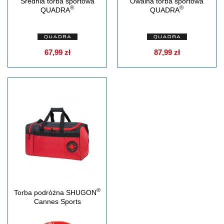
Średnia torba sportowa
Owalna torba sportowa
®
®
QUADRA
QUADRA
67,99 zł
87,99 zł
®
Torba podróżna SHUGON
Cannes Sports