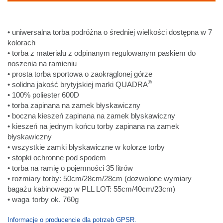
• uniwersalna torba podróżna o średniej wielkości dostępna w 7
kolorach
• torba z materiału z odpinanym regulowanym paskiem do
noszenia na ramieniu
• prosta torba sportowa o zaokrąglonej górze
®
• solidna jakość brytyjskiej marki QUADRA
• 100% poliester 600D
• torba zapinana na zamek błyskawiczny
• boczna kieszeń zapinana na zamek błyskawiczny
• kieszeń na jednym końcu torby zapinana na zamek
błyskawiczny
• wszystkie zamki błyskawiczne w kolorze torby
• stopki ochronne pod spodem
• torba na ramię o pojemności 35 litrów
• rozmiary torby: 50cm/28cm/28cm (dozwolone wymiary
bagażu kabinowego w PLL LOT: 55cm/40cm/23cm)
•
waga
torby ok. 760g
Informacje o producencie dla potrzeb GPSR.