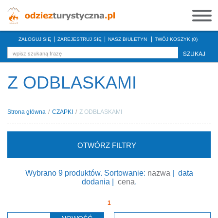
|
|
|
ZALOGUJ SIĘ
ZAREJESTRUJ SIĘ
NASZ BIULETYN
TWÓJ KOSZYK (0)
SZUKAJ
Z ODBLASKAMI
Strona główna
/
CZAPKI
/
Z ODBLASKAMI
OTWÓRZ FILTRY
Wybrano 9 produktów. Sortowanie:
nazwa
|
data
dodania
|
cena
.
1