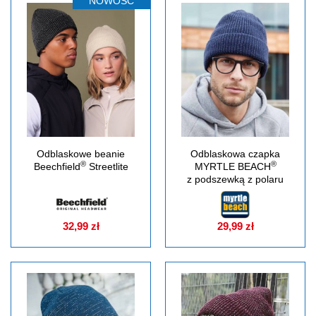
NOWOŚĆ
Odblaskowe beanie
Odblaskowa czapka
®
®
Beechfield
Streetlite
MYRTLE BEACH
z podszewką z polaru
32,99 zł
29,99 zł