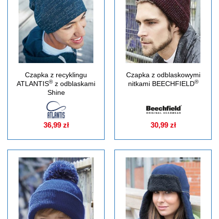
Czapka z recyklingu
Czapka z odblaskowymi
®
®
ATLANTIS
z odblaskami
nitkami BEECHFIELD
Shine
36,99 zł
30,99 zł