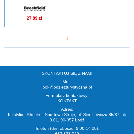
27,89 zł
1
SKONTAKTUJ SIĘ Z NAMI
Mail:
bok@odziezturystyczna.pl
Formularz kontaktowy:
KONTAKT
Adres:
Tekstylia i Piksele – Sportowe Stroje, ul. Sienkiewicza 85/87 lok.
9.01, 90-057 Łódź
Telefon (dni robocze: 9:00-14:00):
663 333 049